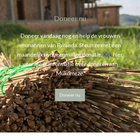
Doneer nu
Doneer vandaag nog en help de vrouwen
en mannen van Rwanda. Steun ze met een
maandelijkse of eenmalige donatie.
Kijk
hier
voor meer informatie over doneren aan
Mukomeze.
Doneer nu