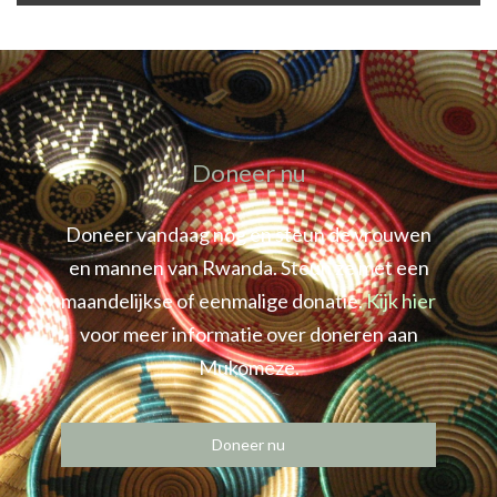
Doneer nu
Doneer vandaag nog en steun de vrouwen
en mannen van Rwanda. Steun ze met een
maandelijkse of eenmalige donatie.
Kijk hier
voor meer informatie over doneren aan
Mukomeze.
Doneer nu